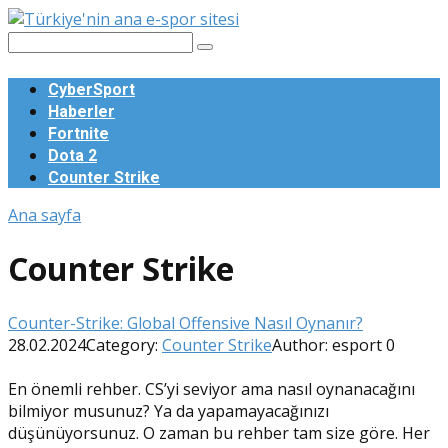
Skip
to
Search:
content
CyberSport
Haberler
Fortnite
Dota 2
Counter Strike
Ana sayfa
Counter Strike
Counter-Strike: Global Offensive Nasıl Oynanır?
28.02.2024
Category:
Counter Strike
Author:
esport
0
En önemli rehber. CS’yi seviyor ama nasıl oynanacağını
bilmiyor musunuz? Ya da yapamayacağınızı
düşünüyorsunuz. O zaman bu rehber tam size göre. Her